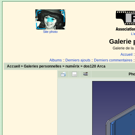
Site photo
L'
Galerie 
Galerie de l
Accueil
:
Albums
::
Derniers ajouts
::
Derniers commentaires
:
Accueil
>
Galeries personnelles
>
numérix
>
dos120 Arca
Pho