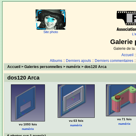
Site photo
L'
Galerie 
Galerie de l
Accueil
:
Albums
::
Derniers ajouts
::
Derniers commentaires
:
Accueil
>
Galeries personnelles
>
numérix
>
dos120 Arca
dos120 Arca
vu 71 fois
vu 63 fois
numérix
vu 1093 fois
numérix
numérix