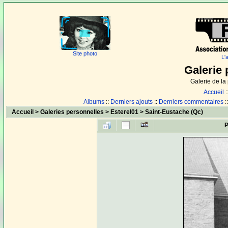
Site photo
L'
Galerie 
Galerie de l
Accueil
:
Albums
::
Derniers ajouts
::
Derniers commentaires
:
Accueil
>
Galeries personnelles
>
Esterel01
>
Saint-Eustache (Qc)
P