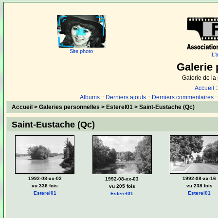
Site photo
L'
Galerie 
Galerie de l
Accueil
:
Albums
::
Derniers ajouts
::
Derniers commentaires
:
Accueil
>
Galeries personnelles
>
Esterel01
>
Saint-Eustache (Qc)
Saint-Eustache (Qc)
1992-08-xx-02
1992-08-xx-16
1992-08-xx-03
vu 336 fois
vu 238 fois
vu 205 fois
Esterel01
Esterel01
Esterel01