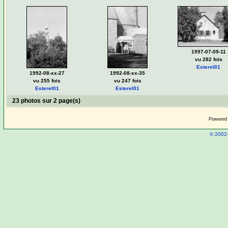
1997-07-09-11
vu 282 fois
Esterel01
1992-08-xx-27
1992-08-xx-35
vu 255 fois
vu 247 fois
Esterel01
Esterel01
23 photos sur 2 page(s)
Powered
© 2002