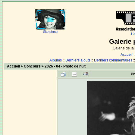
Site photo
L'
Galerie 
Galerie de l
Accueil
:
Albums
::
Derniers ajouts
::
Derniers commentaires
:
Accueil
>
Concours
>
2026 - 04 - Photo de nuit
Ph