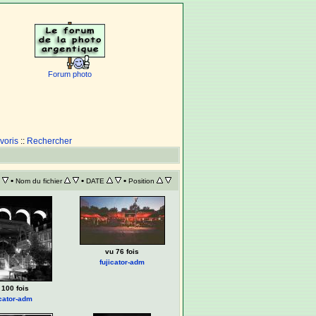
Forum photo
voris
::
Rechercher
•
•
•
Nom du fichier
DATE
Position
vu 76 fois
fujicator-adm
 100 fois
icator-adm