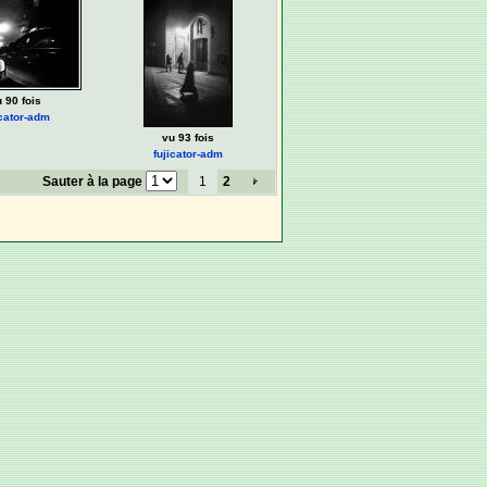
 90 fois
icator-adm
vu 93 fois
fujicator-adm
Sauter à la page
1
2