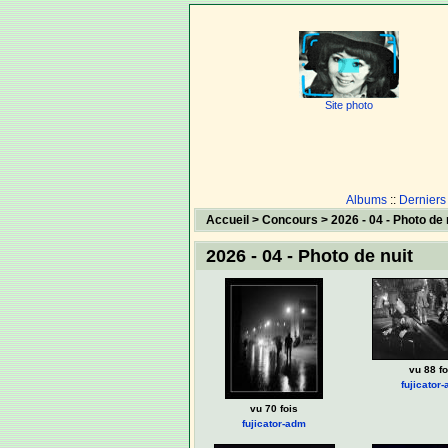
Site photo
Albums
::
Derniers
Accueil
>
Concours
>
2026 - 04 - Photo de 
2026 - 04 - Photo de nuit
vu 88 fo
fujicator
vu 70 fois
fujicator-adm