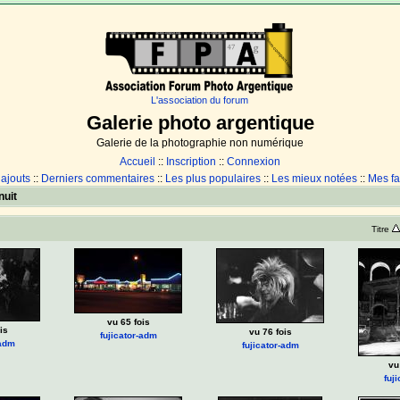
L'association du forum
Galerie photo argentique
Galerie de la photographie non numérique
Accueil
::
Inscription
::
Connexion
 ajouts
::
Derniers commentaires
::
Les plus populaires
::
Les mieux notées
::
Mes fa
nuit
Titre
vu 65 fois
is
vu 76 fois
fujicator-adm
-adm
fujicator-adm
vu
fuj