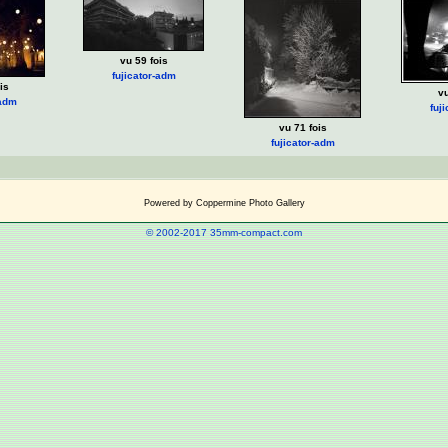
vu 59 fois
fujicator-adm
is
vu
-adm
fuj
vu 71 fois
fujicator-adm
Powered by
Coppermine Photo Gallery
© 2002-2017 35mm-compact.com