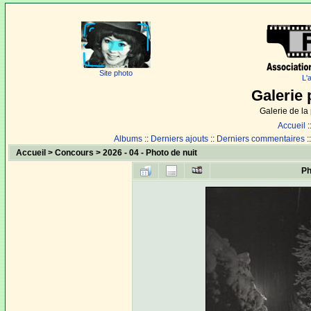
Site photo
L'
Galerie 
Galerie de l
Accueil
:
Albums
::
Derniers ajouts
::
Derniers commentaires
:
Accueil
>
Concours
>
2026 - 04 - Photo de nuit
Ph