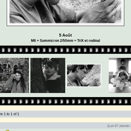
5 Août
M6 > Summicron 2/50mm > TriX et rodinal
 1 to 1 of 1
[Lun 07 Janvier 