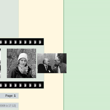
Page:
1
2008 à 17:12]