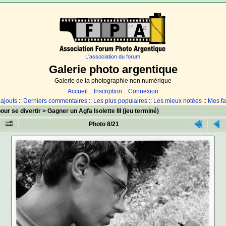
L'association du forum
Galerie photo argentique
Galerie de la photographie non numérique
Accueil
::
Inscription
::
Connexion
 ajouts
::
Derniers commentaires
::
Les plus populaires
::
Les mieux notées
::
Mes fa
our se divertir
>
Gagner un Agfa Isolette III (jeu terminé)
Photo 8/21