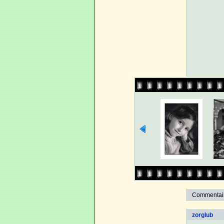
Commentaire
zorglub