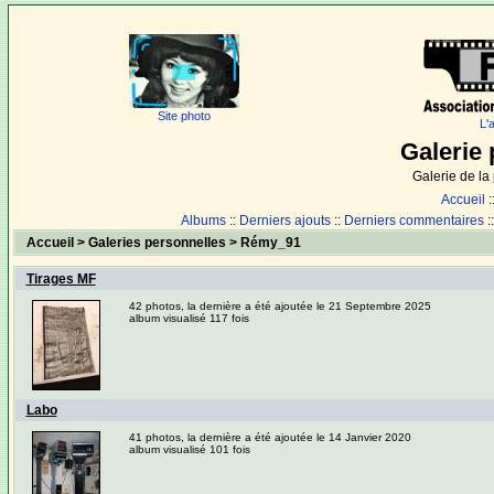
Site photo
L'
Galerie 
Galerie de l
Accueil
:
Albums
::
Derniers ajouts
::
Derniers commentaires
:
Accueil
>
Galeries personnelles
>
Rémy_91
Tirages MF
42 photos, la dernière a été ajoutée le 21 Septembre 2025
album visualisé 117 fois
Labo
41 photos, la dernière a été ajoutée le 14 Janvier 2020
album visualisé 101 fois