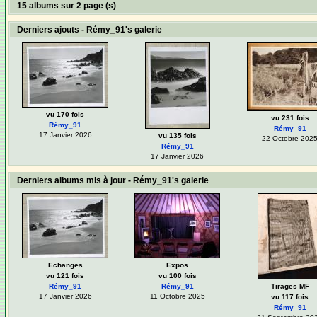
15 albums sur 2 page (s)
Derniers ajouts - Rémy_91's galerie
vu 170 fois
vu 231 fois
Rémy_91
Rémy_91
17 Janvier 2026
vu 135 fois
22 Octobre 202
Rémy_91
17 Janvier 2026
Derniers albums mis à jour - Rémy_91's galerie
Echanges
Expos
vu 121 fois
vu 100 fois
Rémy_91
Rémy_91
Tirages MF
17 Janvier 2026
11 Octobre 2025
vu 117 fois
Rémy_91