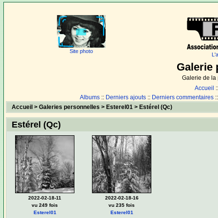
Site photo
L'
Galerie 
Galerie de l
Accueil
:
Albums
::
Derniers ajouts
::
Derniers commentaires
:
Accueil
>
Galeries personnelles
>
Esterel01
>
Estérel (Qc)
Estérel (Qc)
2022-02-18-11
2022-02-18-16
vu 249 fois
vu 235 fois
Esterel01
Esterel01