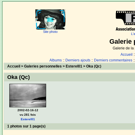
Site photo
L'
Galerie 
Galerie de l
Accueil
:
Albums
::
Derniers ajouts
::
Derniers commentaires
:
Accueil
>
Galeries personnelles
>
Esterel01
>
Oka (Qc)
Oka (Qc)
2002-02-16-12
vu 281 fois
Esterel01
1 photos sur 1 page(s)