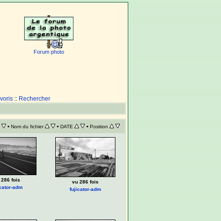
Forum photo
voris
::
Rechercher
•
•
•
Nom du fichier
DATE
Position
 286 fois
vu 286 fois
icator-adm
fujicator-adm