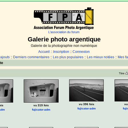
L'association du forum
Galerie photo argentique
Galerie de la photographie non numérique
Accueil
::
Inscription
::
Connexion
 ajouts
::
Derniers commentaires
::
Les plus populaires
::
Les mieux notées
::
Mes fa
te
Titre
vu 396 fois
vu
ois
vu 319 fois
fujicator-adm
fuj
-adm
fujicator-adm