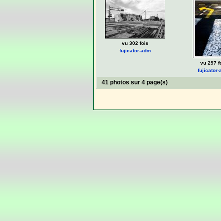
vu 302 fois
fujicator-adm
vu 297 f
fujicator
41 photos sur 4 page(s)