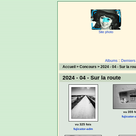
Site photo
Albums
::
Derniers
Accueil
>
Concours
>
2024 - 04 - Sur la rou
2024 - 04 - Sur la route
vu 355 f
fujicator
vu 325 fois
fujicator-adm