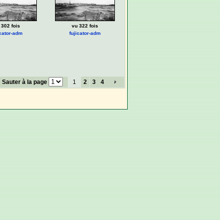
 302 fois
vu 322 fois
icator-adm
fujicator-adm
Sauter à la page
1
2
3
4