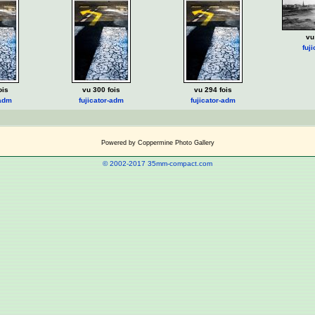
vu
fuj
ois
vu 300 fois
vu 294 fois
-adm
fujicator-adm
fujicator-adm
Powered by
Coppermine Photo Gallery
© 2002-2017 35mm-compact.com