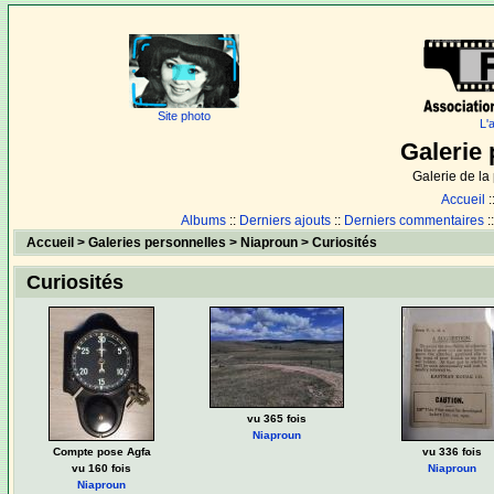
Site photo
L'
Galerie 
Galerie de l
Accueil
:
Albums
::
Derniers ajouts
::
Derniers commentaires
:
Accueil
>
Galeries personnelles
>
Niaproun
>
Curiosités
Curiosités
vu 365 fois
Niaproun
Compte pose Agfa
vu 336 fois
vu 160 fois
Niaproun
Niaproun