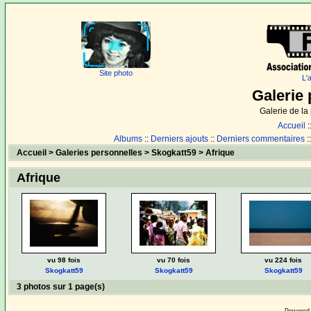
Site photo
L'
Galerie 
Galerie de l
Accueil
:
Albums
::
Derniers ajouts
::
Derniers commentaires
:
Accueil
>
Galeries personnelles
>
Skogkatt59
>
Afrique
Afrique
vu 98 fois
vu 70 fois
vu 224 fois
Skogkatt59
Skogkatt59
Skogkatt59
3 photos sur 1 page(s)