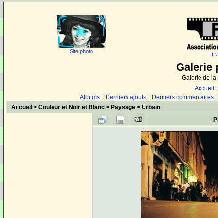
Site photo
L'
Galerie 
Galerie de l
Accueil
:
Albums
::
Derniers ajouts
::
Derniers commentaires
:
Accueil
>
Couleur et Noir et Blanc
>
Paysage
>
Urbain
P