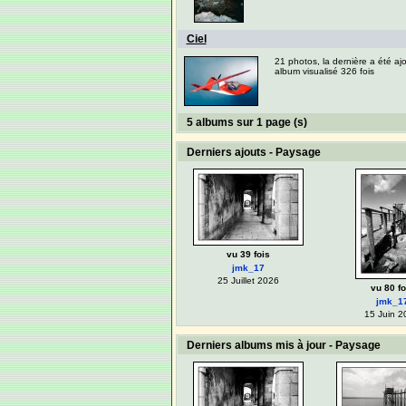
Ciel
21 photos, la dernière a été aj
album visualisé 326 fois
5 albums sur 1 page (s)
Derniers ajouts - Paysage
vu 39 fois
jmk_17
25 Juillet 2026
vu 80 fo
jmk_1
15 Juin 2
Derniers albums mis à jour - Paysage