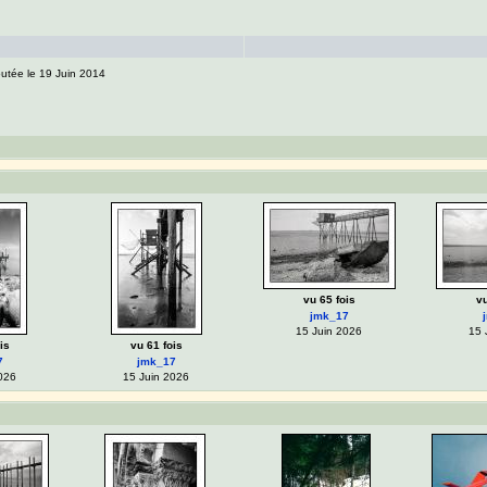
outée le 19 Juin 2014
vu 65 fois
vu
jmk_17
15 Juin 2026
15 
is
vu 61 fois
7
jmk_17
026
15 Juin 2026