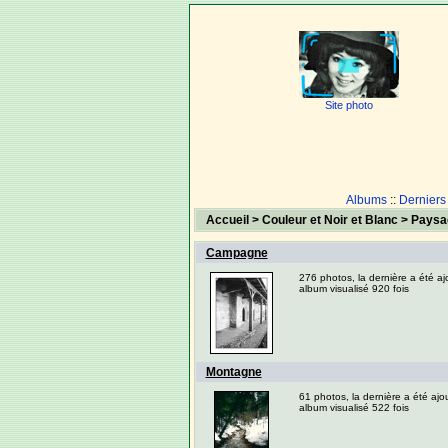
Site photo
Albums
::
Derniers
Accueil
>
Couleur et Noir et Blanc
>
Paysa
Campagne
276 photos, la dernière a été a
album visualisé 920 fois
Montagne
61 photos, la dernière a été aj
album visualisé 522 fois