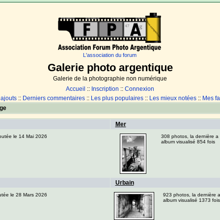
L'association du forum
Galerie photo argentique
Galerie de la photographie non numérique
Accueil
::
Inscription
::
Connexion
 ajouts
::
Derniers commentaires
::
Les plus populaires
::
Les mieux notées
::
Mes fa
ge
Mer
joutée le 14 Mai 2026
308 photos, la dernière a
album visualisé 854 fois
Urbain
outée le 28 Mars 2026
923 photos, la dernière a
album visualisé 1373 fois