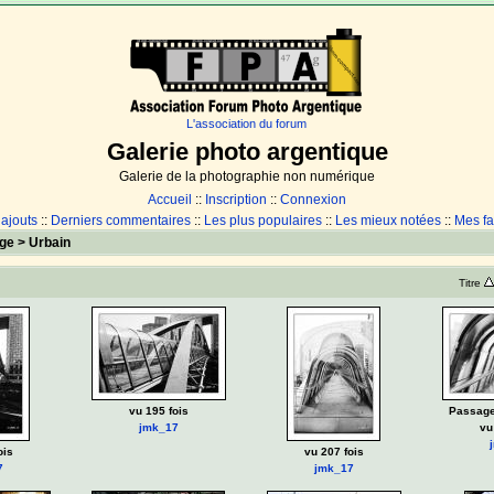
L'association du forum
Galerie photo argentique
Galerie de la photographie non numérique
Accueil
::
Inscription
::
Connexion
 ajouts
::
Derniers commentaires
::
Les plus populaires
::
Les mieux notées
::
Mes fa
ge
>
Urbain
Titre
vu 195 fois
Passage
jmk_17
vu
ois
vu 207 fois
7
jmk_17