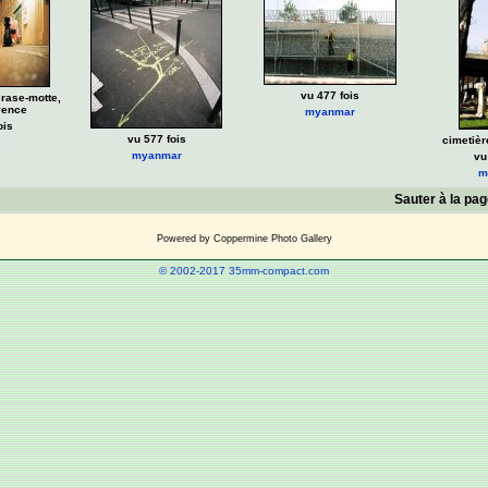
vu 477 fois
 rase-motte,
vence
myanmar
ois
vu 577 fois
cimetièr
s
myanmar
vu
m
Sauter à la pa
Powered by
Coppermine Photo Gallery
© 2002-2017 35mm-compact.com