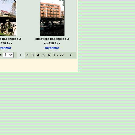
e batignolles 2
cimetière batignolles 3
 470 fois
vu 418 fois
yanmar
myanmar
ge
1
2
3
4
5
6
7
-
77