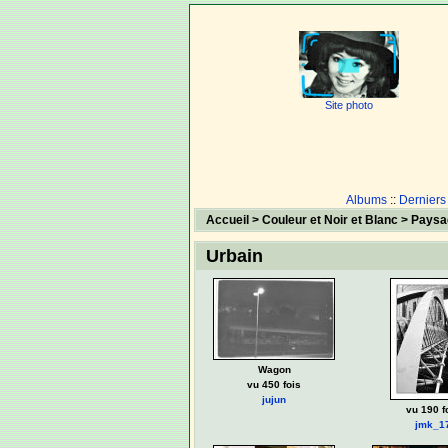
Site photo
Albums
::
Derniers
Accueil
>
Couleur et Noir et Blanc
>
Paysa
Urbain
Wagon
vu 450 fois
jujun
vu 190 f
jmk_1