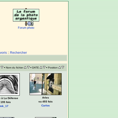
Forum photo
voris
::
Rechercher
•
•
•
Nom du fichier
DATE
Position
Arles
 à La Défense
vu 493 fois
 195 fois
Carlos
jmk_17