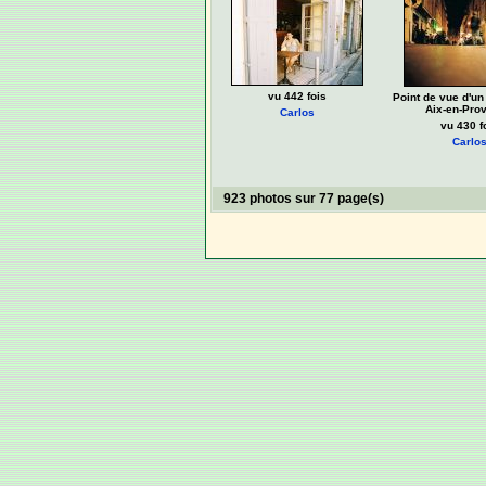
vu 442 fois
Point de vue d'un
Aix-en-Pro
Carlos
vu 430 f
Carlo
923 photos sur 77 page(s)