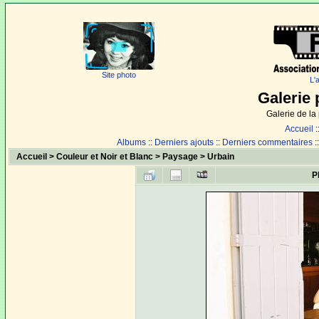
Site photo
L'
Galerie 
Galerie de l
Accueil
:
Albums
::
Derniers ajouts
::
Derniers commentaires
:
Accueil
>
Couleur et Noir et Blanc
>
Paysage
>
Urbain
P