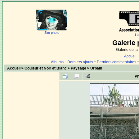
Site photo
L'
Galerie 
Galerie de l
Accueil
:
Albums
::
Derniers ajouts
::
Derniers commentaires
:
Accueil
>
Couleur et Noir et Blanc
>
Paysage
>
Urbain
Ph