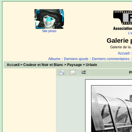
Site photo
L'
Galerie 
Galerie de l
Accueil
:
Albums
::
Derniers ajouts
::
Derniers commentaires
:
Accueil
>
Couleur et Noir et Blanc
>
Paysage
>
Urbain
P