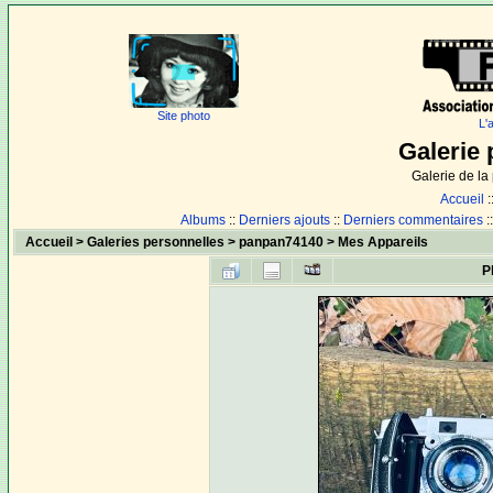
Site photo
L'
Galerie 
Galerie de l
Accueil
:
Albums
::
Derniers ajouts
::
Derniers commentaires
:
Accueil
>
Galeries personnelles
>
panpan74140
>
Mes Appareils
P