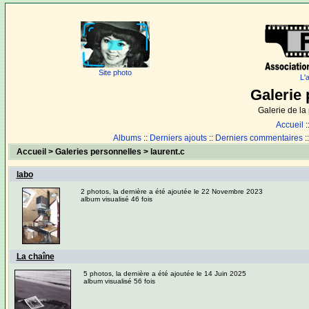
Site photo
L'
Galerie 
Galerie de l
Accueil
:
Albums
::
Derniers ajouts
::
Derniers commentaires
:
Accueil
>
Galeries personnelles
>
laurent.c
labo
2 photos, la dernière a été ajoutée le 22 Novembre 2023
album visualisé 46 fois
La chaîne
5 photos, la dernière a été ajoutée le 14 Juin 2025
album visualisé 56 fois