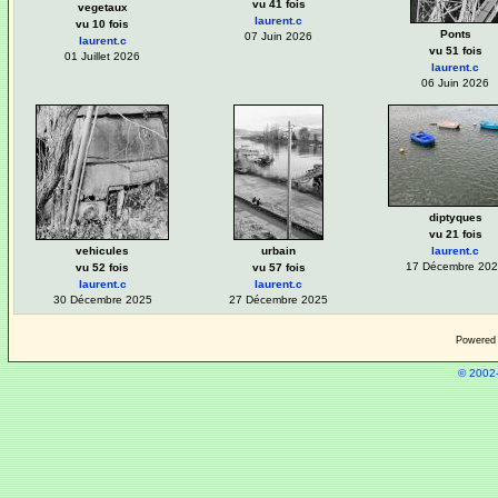
vu 41 fois
vegetaux
laurent.c
vu 10 fois
Ponts
07 Juin 2026
laurent.c
vu 51 fois
01 Juillet 2026
laurent.c
06 Juin 2026
diptyques
vu 21 fois
vehicules
urbain
laurent.c
17 Décembre 20
vu 52 fois
vu 57 fois
laurent.c
laurent.c
30 Décembre 2025
27 Décembre 2025
Powered
© 2002