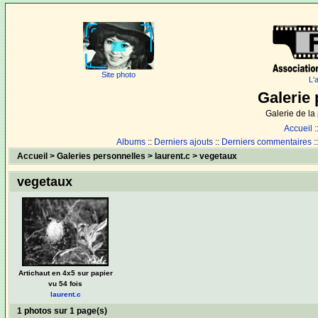
Site photo
L'
Galerie 
Galerie de l
Accueil
:
Albums
::
Derniers ajouts
::
Derniers commentaires
:
Accueil
>
Galeries personnelles
>
laurent.c
>
vegetaux
vegetaux
Artichaut en 4x5 sur papier
vu 54 fois
laurent.c
1 photos sur 1 page(s)