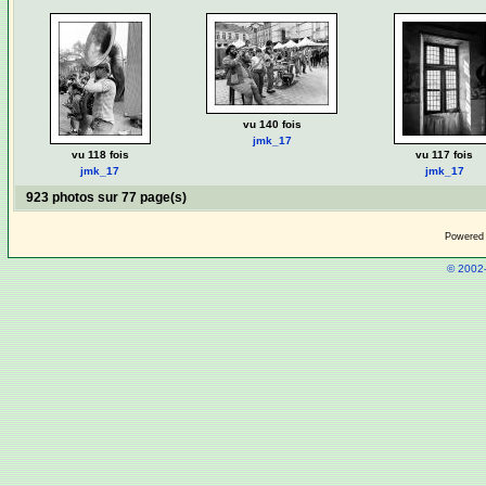
vu 140 fois
jmk_17
vu 118 fois
vu 117 fois
jmk_17
jmk_17
923 photos sur 77 page(s)
Powered
© 2002