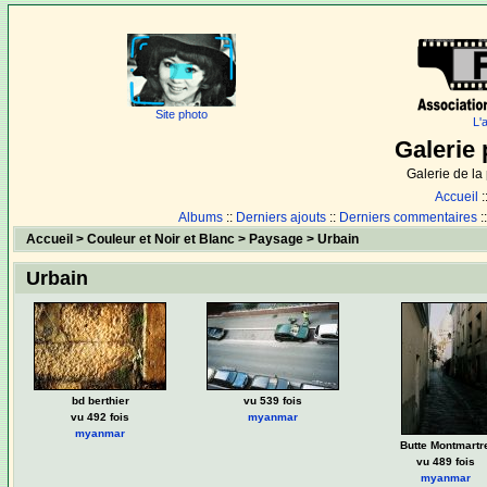
Site photo
L'
Galerie 
Galerie de l
Accueil
:
Albums
::
Derniers ajouts
::
Derniers commentaires
:
Accueil
>
Couleur et Noir et Blanc
>
Paysage
>
Urbain
Urbain
bd berthier
vu 539 fois
vu 492 fois
myanmar
myanmar
Butte Montmartr
vu 489 fois
myanmar