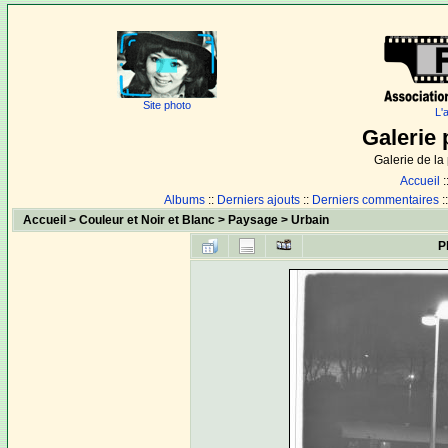
Site photo
L'
Galerie 
Galerie de l
Accueil
:
Albums
::
Derniers ajouts
::
Derniers commentaires
:
Accueil
>
Couleur et Noir et Blanc
>
Paysage
>
Urbain
P